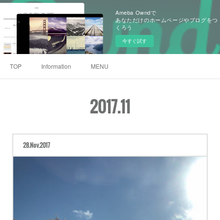
Ameba Owndで
あなただけのホームページやブログをつ
くろう
今すぐ試す
TOP
Information
MENU
2017
.
11
28
Nov
2017