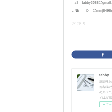
mail tabby3588@gmail
LINE ＩＤ @mmj8498
ブログ
(
118
)
tabby
新潟県上越
お客様の
のスパニ
ずはお電
フォ