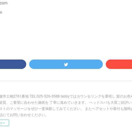
.com
m
市土橋2761番地 TEL:025-526-3588 tabbyではカウンセリングを重視し 髪
髪質、ご要望に合わせた施術を 丁寧に進めていきます。 ヘッドスパも大変ご好評い
ストのマッサージをぜひ一度体験してみてください。 またヘアセットや着付も随時
話にてお問い合わせください。
ロー