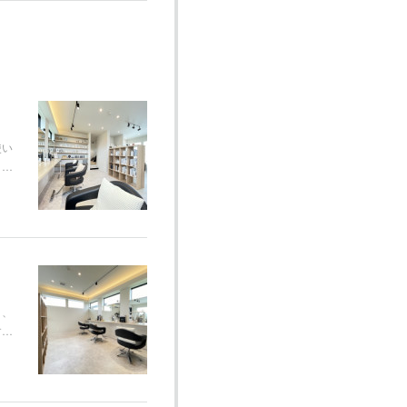
使い
り…
と、
す…