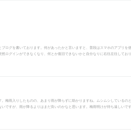
とブログを書いております。何があったかと言いますと、普段はスマホのアプリを
突然ログインができなくなり、何とか復旧できないかと自分なりに右往左往してお
す。梅雨入りしたものの、あまり雨が降らずに助かりますね。ムシムシしているの
ないですが、雨が降るよりはまだ良いのかなと思います。梅雨明けが待ち遠しいで