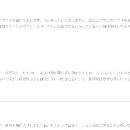
とブログを書いております。何があったかと言いますと、普段はスマホのアプリを
突然ログインができなくなり、何とか復旧できないかと自分なりに右往左往してお
す。梅雨入りしたものの、あまり雨が降らずに助かりますね。ムシムシしているの
ないですが、雨が降るよりはまだ良いのかなと思います。梅雨明けが待ち遠しいで
す。新潟も梅雨入りしましたね。しとしとではなく、わりと強めに降ることが多い