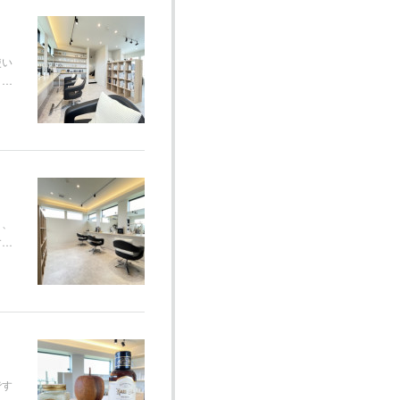
使い
り…
と、
す…
です