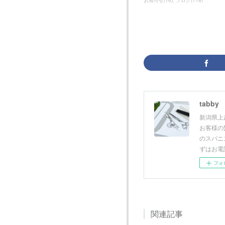
お知らせ
(
16
)
ブログ
(
118
)
tabby
新潟県上越
お客様の
のスパニ
ずはお電
フォ
関連記事