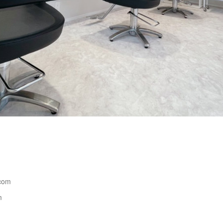
com
m