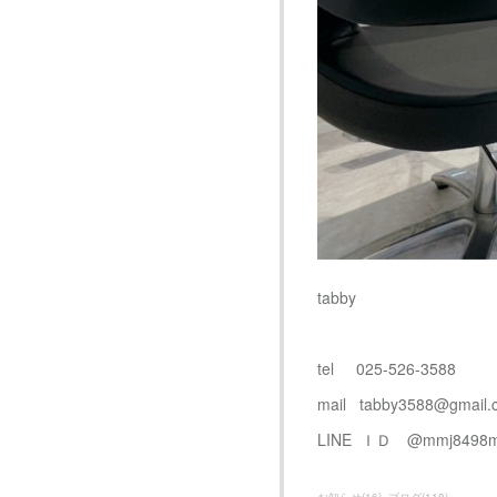
tabby
tel 025-526-3588
mail tabby3588@gmail.
LINE ＩＤ @mmj8498