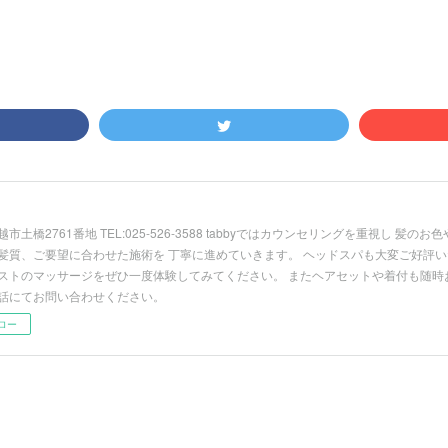
市土橋2761番地 TEL:025-526-3588 tabbyではカウンセリングを重視し 髪
髪質、ご要望に合わせた施術を 丁寧に進めていきます。 ヘッドスパも大変ご好評い
ストのマッサージをぜひ一度体験してみてください。 またヘアセットや着付も随時
話にてお問い合わせください。
ロー